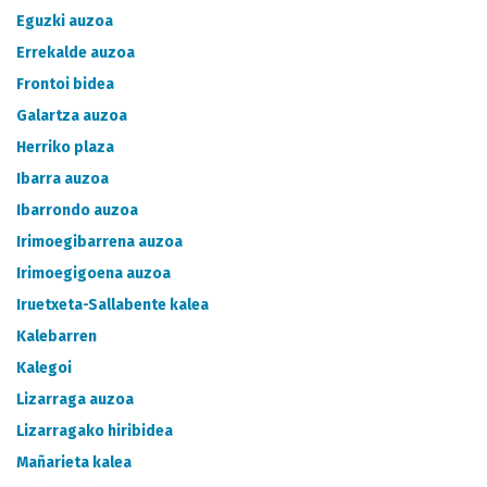
METADATA CATALOGUE
Eguzki auzoa
Errekalde auzoa
Frontoi bidea
Galartza auzoa
Herriko plaza
Ibarra auzoa
Ibarrondo auzoa
Irimoegibarrena auzoa
Irimoegigoena auzoa
Iruetxeta-Sallabente kalea
Kalebarren
Kalegoi
Lizarraga auzoa
Lizarragako hiribidea
Mañarieta kalea