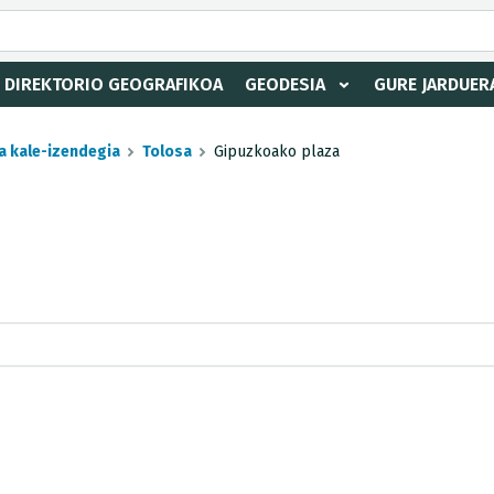
DIREKTORIO GEOGRAFIKOA
GEODESIA
GURE JARDUER
a kale-izendegia
Tolosa
Gipuzkoako plaza