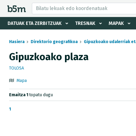
tzaile eta direktorioa izkutatu
DATUAK ETA ZERBITZUAK
TRESNAK
MAPAK
Hasiera
Direktorio geografikoa
Gipuzkoako udalerriak et
Gipuzkoako plaza
TOLOSA
Mapa
Emaitza 1
topatu dugu
1