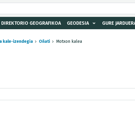
DIREKTORIO GEOGRAFIKOA
GEODESIA
GURE JARDUER
a kale-izendegia
Oñati
Motxon kalea