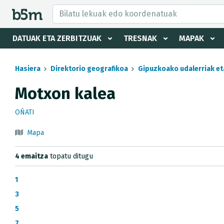
tzaile eta direktorioa izkutatu
DATUAK ETA ZERBITZUAK
TRESNAK
MAPAK
Hasiera
Direktorio geografikoa
Gipuzkoako udalerriak et
Motxon kalea
OÑATI
Mapa
4 emaitza
topatu ditugu
1
3
5
7