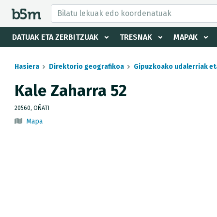
tzaile eta direktorioa izkutatu
DATUAK ETA ZERBITZUAK
TRESNAK
MAPAK
Hasiera
Direktorio geografikoa
Gipuzkoako udalerriak et
Kale Zaharra 52
20560, OÑATI
Mapa