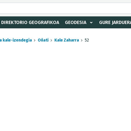
DIREKTORIO GEOGRAFIKOA
GEODESIA
GURE JARDUER
a kale-izendegia
Oñati
Kale Zaharra
52