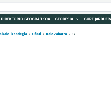
DIREKTORIO GEOGRAFIKOA
GEODESIA
GURE JARDUER
a kale-izendegia
Oñati
Kale Zaharra
17