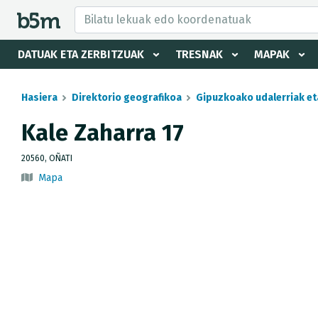
tzaile eta direktorioa izkutatu
DATUAK ETA ZERBITZUAK
TRESNAK
MAPAK
Hasiera
Direktorio geografikoa
Gipuzkoako udalerriak et
Kale Zaharra 17
20560, OÑATI
Mapa