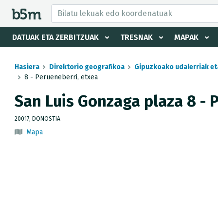
tzaile eta direktorioa izkutatu
DATUAK ETA ZERBITZUAK
TRESNAK
MAPAK
Hasiera
Direktorio geografikoa
Gipuzkoako udalerriak et
8 - Perueneberri, etxea
San Luis Gonzaga plaza 8 - 
20017, DONOSTIA
Mapa