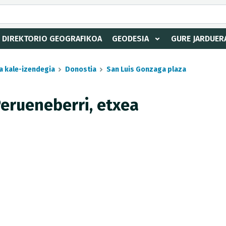
DIREKTORIO GEOGRAFIKOA
GEODESIA
GURE JARDUER
a kale-izendegia
Donostia
San Luis Gonzaga plaza
Perueneberri, etxea