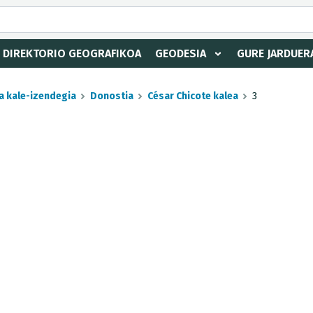
DIREKTORIO GEOGRAFIKOA
GEODESIA
GURE JARDUER
a kale-izendegia
Donostia
César Chicote kalea
3