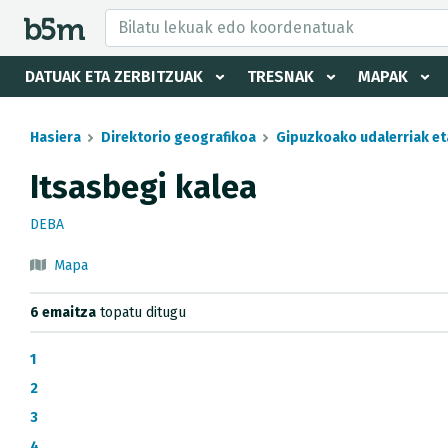
tzaile eta direktorioa izkutatu
DATUAK ETA ZERBITZUAK
TRESNAK
MAPAK
Hasiera
Direktorio geografikoa
Gipuzkoako udalerriak et
Itsasbegi kalea
DEBA
Mapa
6 emaitza
topatu ditugu
1
2
3
4