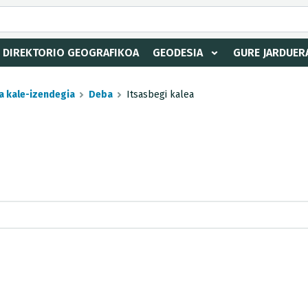
DIREKTORIO GEOGRAFIKOA
GEODESIA
GURE JARDUER
a kale-izendegia
Deba
Itsasbegi kalea