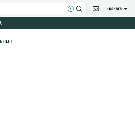
Euskara
A
da HLHI