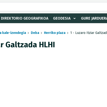
DIREKTORIO GEOGRAFIKOA
GEODESIA
GURE JARDUER
a kale-izendegia
Deba
Herriko plaza
1 - Luzaro Itziar Galtza
ar Galtzada HLHI