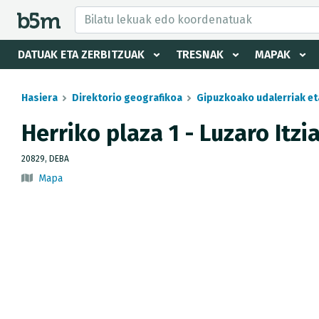
tzaile eta direktorioa izkutatu
DATUAK ETA ZERBITZUAK
TRESNAK
MAPAK
Hasiera
Direktorio geografikoa
Gipuzkoako udalerriak et
Herriko plaza 1 - Luzaro Itzi
20829, DEBA
Mapa