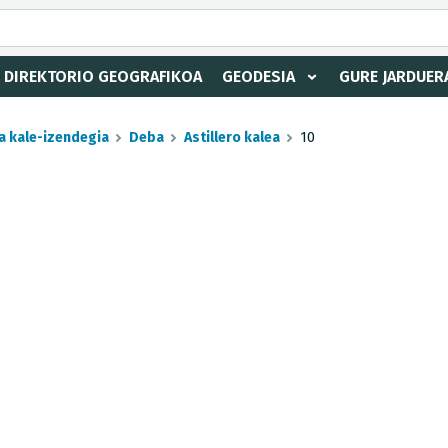
DIREKTORIO GEOGRAFIKOA
GEODESIA
GURE JARDUER
a kale-izendegia
Deba
Astillero kalea
10