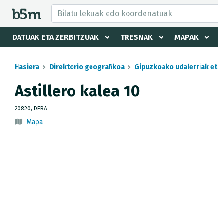
tzaile eta direktorioa izkutatu
DATUAK ETA ZERBITZUAK
TRESNAK
MAPAK
Hasiera
Direktorio geografikoa
Gipuzkoako udalerriak et
Astillero kalea 10
20820, DEBA
Mapa