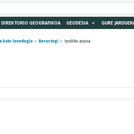
DIREKTORIO GEOGRAFIKOA
GEODESIA
GURE JARDUER
a kale-izendegia
Berastegi
Ipuliño auzoa