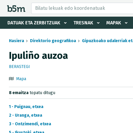
tzaile eta direktorioa izkutatu
DATUAK ETA ZERBITZUAK
TRESNAK
MAPAK
Hasiera
Direktorio geografikoa
Gipuzkoako udalerriak et
Ipuliño auzoa
BERASTEGI
Mapa
8 emaitza
topatu ditugu
1 - Puignau, etxea
2 - Uranga, etxea
3 - Ontzimendi, etxea
5 - Ikustoki, etxea