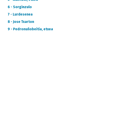
6 - Sorginzulo
7 - Lurdesenea
8 - Jose Txarton
9 - Pedronuñobeitia, etxea