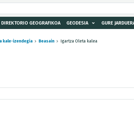
DIREKTORIO GEOGRAFIKOA
GEODESIA
GURE JARDUER
a kale-izendegia
Beasain
Igartza Oleta kalea