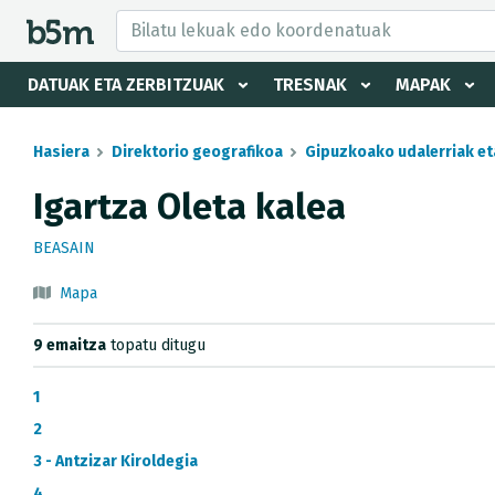
tzaile eta direktorioa izkutatu
DATUAK ETA ZERBITZUAK
TRESNAK
MAPAK
Hasiera
Direktorio geografikoa
Gipuzkoako udalerriak et
Igartza Oleta kalea
BEASAIN
Mapa
9 emaitza
topatu ditugu
1
2
3 - Antzizar Kiroldegia
4