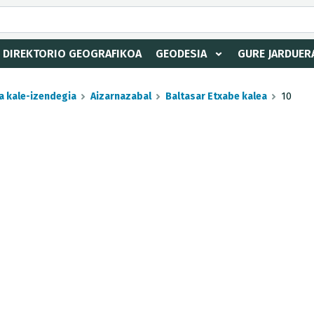
DIREKTORIO GEOGRAFIKOA
GEODESIA
GURE JARDUER
a kale-izendegia
Aizarnazabal
Baltasar Etxabe kalea
10