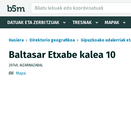
tzaile eta direktorioa izkutatu
DATUAK ETA ZERBITZUAK
TRESNAK
MAPAK
Hasiera
Direktorio geografikoa
Gipuzkoako udalerriak et
Baltasar Etxabe kalea 10
20749, AIZARNAZABAL
Mapa