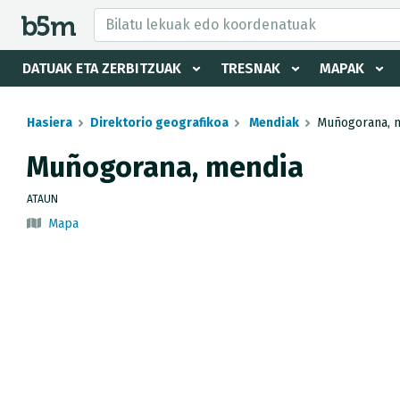
tzaile eta direktorioa izkutatu
DATUAK ETA ZERBITZUAK
TRESNAK
MAPAK
Hasiera
Direktorio geografikoa
Mendiak
Muñogorana, 
Muñogorana, mendia
ATAUN
Mapa