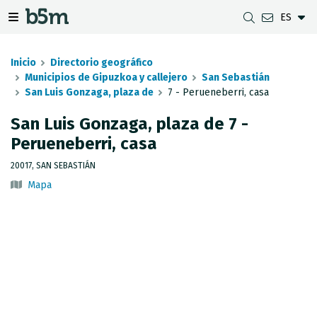
ES
tar Buscador y directorio
tar menú de navegación
Mostrar/ocultar menú de navegación
Inicio
Directorio geográfico
Municipios de Gipuzkoa y callejero
San Sebastián
San Luis Gonzaga, plaza de
7 - Perueneberri, casa
DESCARGAS
DISTANCIA ENTRE MUNICIPIOS
VISUALIZADOR DE MAPAS DE GIPUZKOA
GEODESIA
San Luis Gonzaga, plaza de 7 -
Perueneberri, casa
CONJUNTOS DE DATOS
G-IRUDIA
MAPAS OFFLINE
RED GNSS EN GIPUZKOA
20017, SAN SEBASTIÁN
SERVICIOS OGC
MAPAS HD DE GIPUZKOA
SEÑALES GEODÉSICAS
Mapa
SERVICIOS INSPIRE
DETECCIÓN DE SUBSIDENCIAS
API REST
LÍMITES MUNICIPALES
INVENTARIO DE LEVANTAMIENTOS TOPOGRÁFICOS