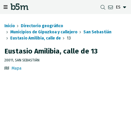
ES
tar Buscador y directorio
tar menú de navegación
Mostrar/ocultar menú de navegación
Inicio
Directorio geográfico
Municipios de Gipuzkoa y callejero
San Sebastián
Eustasio Amilibia, calle de
13
DESCARGAS
DISTANCIA ENTRE MUNICIPIOS
VISUALIZADOR DE MAPAS DE GIPUZKOA
GEODESIA
Eustasio Amilibia, calle de 13
CONJUNTOS DE DATOS
G-IRUDIA
MAPAS OFFLINE
RED GNSS EN GIPUZKOA
20011, SAN SEBASTIÁN
Mapa
SERVICIOS OGC
MAPAS HD DE GIPUZKOA
SEÑALES GEODÉSICAS
SERVICIOS INSPIRE
DETECCIÓN DE SUBSIDENCIAS
API REST
LÍMITES MUNICIPALES
INVENTARIO DE LEVANTAMIENTOS TOPOGRÁFICOS