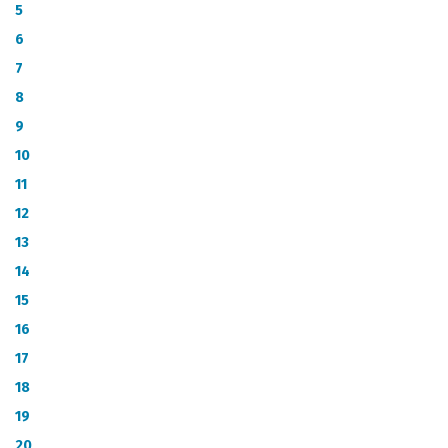
CATÁLOGO DE METADATOS
5
6
7
8
9
10
11
12
13
14
15
16
17
18
19
20