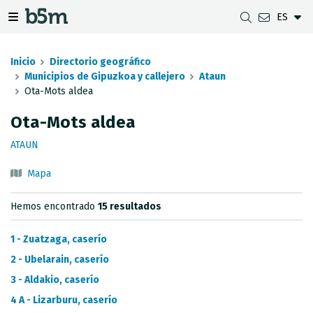
ES
tar Buscador y directorio
tar menú de navegación
Mostrar/ocultar menú de navegación
Inicio
Directorio geográfico
Municipios de Gipuzkoa y callejero
Ataun
Ota-Mots aldea
DESCARGAS
DISTANCIA ENTRE MUNICIPIOS
VISUALIZADOR DE MAPAS DE GIPUZKOA
GEODESIA
Ota-Mots aldea
CONJUNTOS DE DATOS
G-IRUDIA
MAPAS OFFLINE
RED GNSS EN GIPUZKOA
ATAUN
SERVICIOS OGC
MAPAS HD DE GIPUZKOA
SEÑALES GEODÉSICAS
Mapa
SERVICIOS INSPIRE
DETECCIÓN DE SUBSIDENCIAS
Hemos encontrado
15 resultados
API REST
1 - Zuatzaga, caserío
LÍMITES MUNICIPALES
2 - Ubelarain, caserío
3 - Aldakio, caserío
INVENTARIO DE LEVANTAMIENTOS TOPOGRÁFICOS
4 A - Lizarburu, caserío