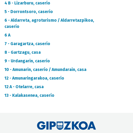
CATÁLOGO DE METADATOS
4 B - Lizarburu, caserío
5 - Dorrontsoro, caserío
6 - Aldarreta, agroturismo / Aldarretazpikoa,
caserío
6 A
7 - Garagartza, caserío
8 - Gartzagu, casa
9 - Urdangarin, caserío
10 - Amunarin, caserío / Amundarain, casa
12 - Amunaringarakoa, caserío
12 A - Otelarre, casa
13 - Kalakasenea, caserío