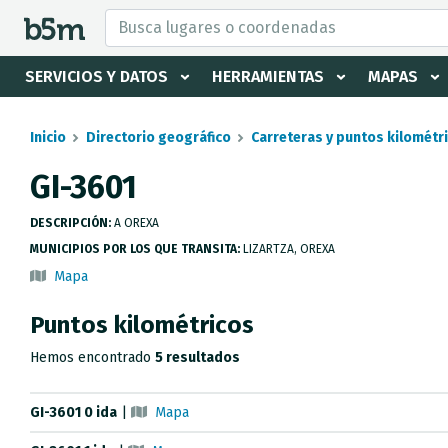
tar Buscador y directorio
SERVICIOS Y DATOS
HERRAMIENTAS
MAPAS
Inicio
Directorio geográfico
Carreteras y puntos kilométr
GI-3601
DESCRIPCIÓN:
A OREXA
MUNICIPIOS POR LOS QUE TRANSITA:
LIZARTZA, OREXA
Mapa
Puntos kilométricos
Hemos encontrado
5 resultados
GI-3601 0 ida
|
Mapa