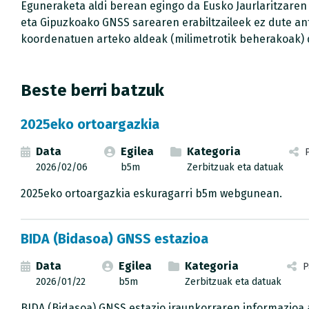
Eguneraketa aldi berean egingo da Eusko Jaurlaritzaren
eta Gipuzkoako GNSS sarearen erabiltzaileek ez dute 
koordenatuen arteko aldeak (milimetrotik beherakoak) d
Beste berri batzuk
2025eko ortoargazkia
Data
Egilea
Kategoria
2026/02/06
b5m
Zerbitzuak eta datuak
2025eko ortoargazkia eskuragarri b5m webgunean.
BIDA (Bidasoa) GNSS estazioa
Data
Egilea
Kategoria
P
2026/01/22
b5m
Zerbitzuak eta datuak
BIDA (Bidasoa) GNSS estazio iraunkorraren informazioa a