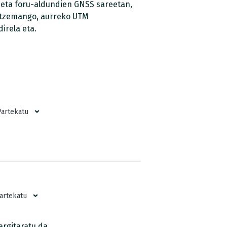
 eta foru-aldundien GNSS sareetan,
antzemango, aurreko UTM
irela eta.
Partekatu
artekatu
rgitaratu da.