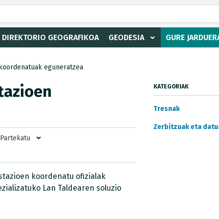
DIREKTORIO GEOGRAFIKOA
GEODESIA
GURE JARDUER
koordenatuak eguneratzea
tazioen
KATEGORIAK
Tresnak
Zerbitzuak eta datu
Partekatu
tazioen koordenatu ofizialak
zializatuko Lan Taldearen soluzio