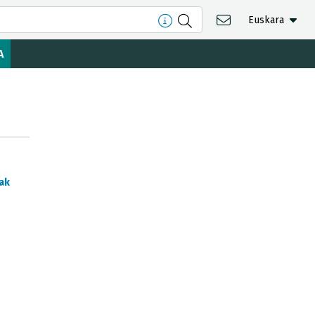
Euskara
A
ak