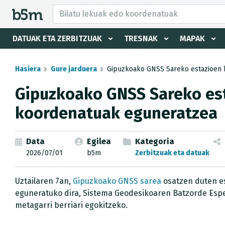
tzaile eta direktorioa izkutatu
DATUAK ETA ZERBITZUAK
TRESNAK
MAPAK
Hasiera
Gure jarduera
Gipuzkoako GNSS Sareko estazioen 
Gipuzkoako GNSS Sareko es
koordenatuak eguneratzea
Data
Egilea
Kategoria
2026/07/01
b5m
Zerbitzuak eta datuak
Uztailaren 7an,
Gipuzkoako GNSS sarea
osatzen duten es
eguneratuko dira, Sistema Geodesikoaren Batzorde Espe
metagarri berriari egokitzeko.