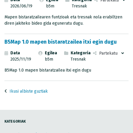
Partekatu
2026/06/19
b5m
Tresnak
Mapen bistaratzailearen funtzioak eta tresnak nola erabiltzen
diren jakiteko bideo gida eguneratu dugu.
B5Map 1.0 mapen bistaratzailea itxi egin dugu
Data
Egilea
Kategoria
Partekatu
2025/11/19
b5m
Tresnak
B5Map 1.0 mapen bistaratzailea itxi egin dugu
Ikusi albiste guztiak
KATEGORIAK