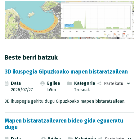
METADATUEN KATALOGOA
Beste berri batzuk
3D ikuspegia Gipuzkoako mapen bistaratzailean
Data
Egilea
Kategoria
Partekatu
2026/07/27
b5m
Tresnak
3D ikuspegia gehitu dugu Gipuzkoako mapen bistaratzailean.
Mapen bistaratzailearen bideo gida eguneratu
dugu
Data
Egilea
Kategoria