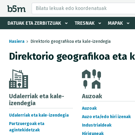
tzaile eta direktorioa izkutatu
DATUAK ETA ZERBITZUAK
TRESNAK
MAPAK
Hasiera
Direktorio geografikoa eta kale-izendegia
Direktorio geografikoa eta 
Udalerriak eta kale-
Auzoak
izendegia
Auzoak
Udalerriak eta kale-izendegia
Auzo eta/edo hiri izenak
Partzuergoak eta
Industrialdeak
agintekidetzak
Hiriguneak