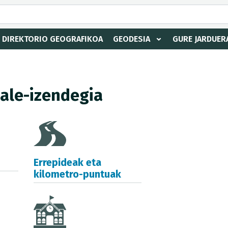
DIREKTORIO GEOGRAFIKOA
GEODESIA
GURE JARDUER
kale-izendegia
Errepideak eta
kilometro-puntuak