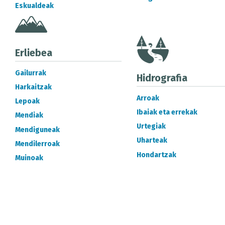
Eskualdeak
Erliebea
Gailurrak
Hidrografia
Harkaitzak
Arroak
Lepoak
Ibaiak eta errekak
Mendiak
Urtegiak
Mendiguneak
Uharteak
Mendilerroak
Hondartzak
Muinoak