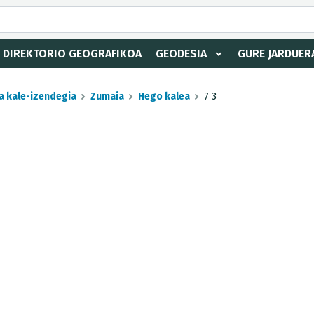
DIREKTORIO GEOGRAFIKOA
GEODESIA
GURE JARDUER
a kale-izendegia
Zumaia
Hego kalea
7 3