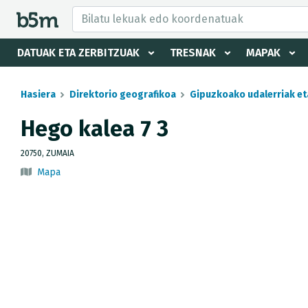
tzaile eta direktorioa izkutatu
DATUAK ETA ZERBITZUAK
TRESNAK
MAPAK
Hasiera
Direktorio geografikoa
Gipuzkoako udalerriak et
Hego kalea 7 3
20750, ZUMAIA
Mapa