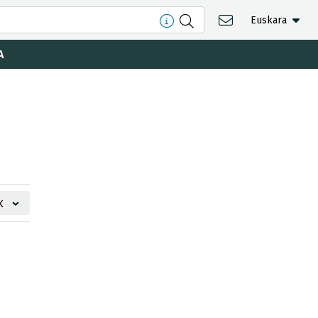
Euskara
A
K