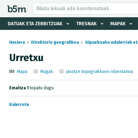
tzaile eta direktorioa izkutatu
DATUAK ETA ZERBITZUAK
TRESNAK
MAPAK
Hasiera
Direktorio geografikoa
Gipuzkoako udalerriak et
Urretxu
Mapa
Mugak
Jasotze topografikoen inbentarioa
Emaitza 1
topatu dugu
Kalerrota