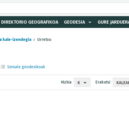
DIREKTORIO GEOGRAFIKOA
GEODESIA
GURE JARDUER
a kale-izendegia
Urretxu
Seinale geodesikoak
Hizkia
Erakutsi
K
KALEA