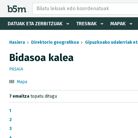
tzaile eta direktorioa izkutatu
DATUAK ETA ZERBITZUAK
TRESNAK
MAPAK
Hasiera
Direktorio geografikoa
Gipuzkoako udalerriak et
Bidasoa kalea
PASAIA
Mapa
7 emaitza
topatu ditugu
1
2
3
4