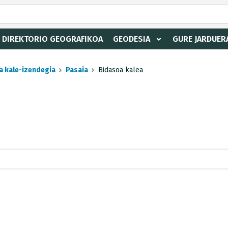
DIREKTORIO GEOGRAFIKOA
GEODESIA
GURE JARDUER
a kale-izendegia
Pasaia
Bidasoa kalea