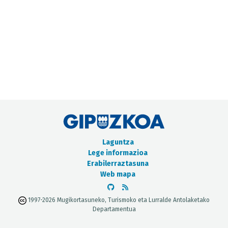
METADATUEN KATALOGOA
Laguntza
Lege informazioa
Erabilerraztasuna
Web mapa
1997-2026 Mugikortasuneko, Turismoko eta Lurralde Antolaketako
Departamentua