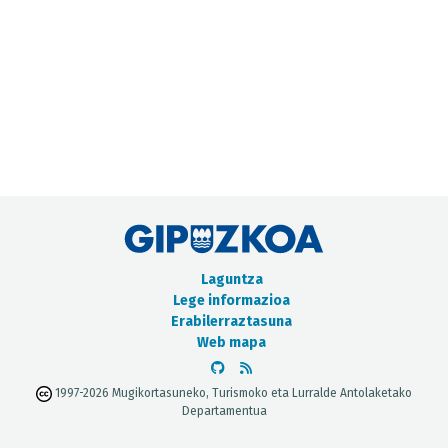
METADATUEN KATALOGOA
Laguntza
Lege informazioa
Erabilerraztasuna
Web mapa
1997-2026 Mugikortasuneko, Turismoko eta Lurralde Antolaketako
Departamentua