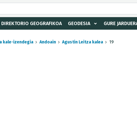
DIREKTORIO GEOGRAFIKOA
GEODESIA
GURE JARDUER
a kale-izendegia
Andoain
Agustin Leitza kalea
19