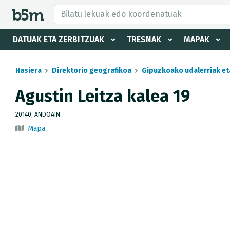
tzaile eta direktorioa izkutatu
DATUAK ETA ZERBITZUAK
TRESNAK
MAPAK
Hasiera
Direktorio geografikoa
Gipuzkoako udalerriak et
Agustin Leitza kalea 19
20140, ANDOAIN
Mapa