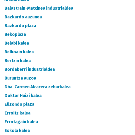
Balastrain-Matxinea industrialdea
Bazkardo auzunea
Bazkardo plaza
Bekoplaza
Belabi kalea
Belkoain kalea
Bertxin kalea
Bordaberri industrialdea
Buruntza auzoa
Dña. Carmen Alcacera zeharkalea
Doktor Huizi kalea
Elizondo plaza
Erroitz kalea
Errotagain kalea
Eskola kalea