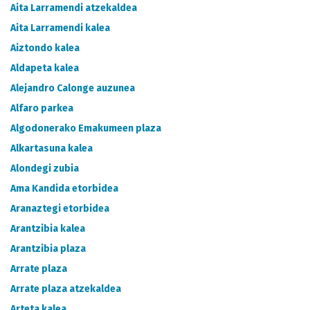
METADATUEN KATALOGOA
Aita Larramendi atzekaldea
Aita Larramendi kalea
Aiztondo kalea
Aldapeta kalea
Alejandro Calonge auzunea
Alfaro parkea
Algodonerako Emakumeen plaza
Alkartasuna kalea
Alondegi zubia
Ama Kandida etorbidea
Aranaztegi etorbidea
Arantzibia kalea
Arantzibia plaza
Arrate plaza
Arrate plaza atzekaldea
Arteta kalea