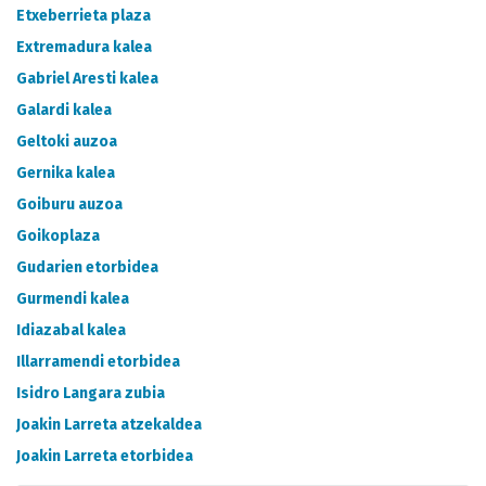
Etxeberrieta plaza
Extremadura kalea
Gabriel Aresti kalea
Galardi kalea
Geltoki auzoa
Gernika kalea
Goiburu auzoa
Goikoplaza
Gudarien etorbidea
Gurmendi kalea
Idiazabal kalea
Illarramendi etorbidea
Isidro Langara zubia
Joakin Larreta atzekaldea
Joakin Larreta etorbidea