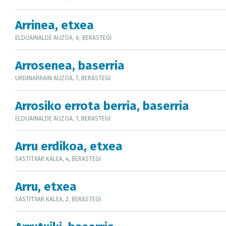
Arrinea, etxea
ELDUAINALDE AUZOA, 6, BERASTEGI
Arrosenea, baserria
URDINARRAIN AUZOA, 7, BERASTEGI
Arrosiko errota berria, baserria
ELDUAINALDE AUZOA, 1, BERASTEGI
Arru erdikoa, etxea
SASTITXAR KALEA, 4, BERASTEGI
Arru, etxea
SASTITXAR KALEA, 2, BERASTEGI