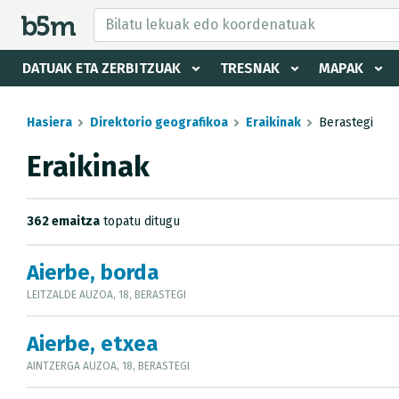
tzaile eta direktorioa izkutatu
DATUAK ETA ZERBITZUAK
TRESNAK
MAPAK
Hasiera
Direktorio geografikoa
Eraikinak
Berastegi
Eraikinak
362 emaitza
topatu ditugu
Aierbe, borda
LEITZALDE AUZOA, 18, BERASTEGI
Aierbe, etxea
AINTZERGA AUZOA, 18, BERASTEGI