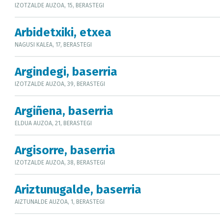
IZOTZALDE AUZOA, 15, BERASTEGI
Arbidetxiki, etxea
NAGUSI KALEA, 17, BERASTEGI
Argindegi, baserria
IZOTZALDE AUZOA, 39, BERASTEGI
Argiñena, baserria
ELDUA AUZOA, 21, BERASTEGI
Argisorre, baserria
IZOTZALDE AUZOA, 38, BERASTEGI
Ariztunugalde, baserria
AIZTUNALDE AUZOA, 1, BERASTEGI