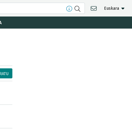
Euskara
A
RATU