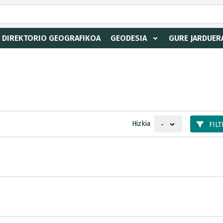
DIREKTORIO GEOGRAFIKOA
GEODESIA
GURE JARDUER
Hizkia
-
FILT