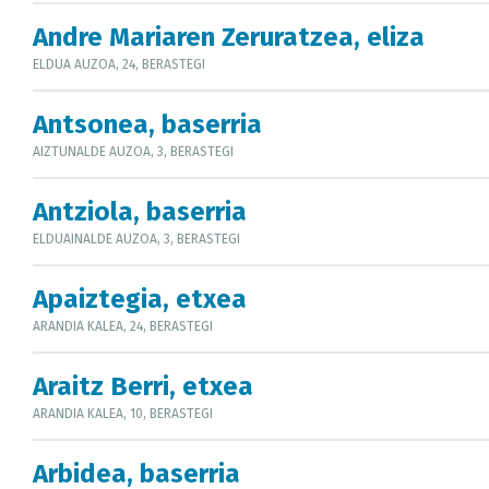
Andre Mariaren Zeruratzea, eliza
ELDUA AUZOA, 24, BERASTEGI
Antsonea, baserria
AIZTUNALDE AUZOA, 3, BERASTEGI
Antziola, baserria
ELDUAINALDE AUZOA, 3, BERASTEGI
Apaiztegia, etxea
ARANDIA KALEA, 24, BERASTEGI
Araitz Berri, etxea
ARANDIA KALEA, 10, BERASTEGI
Arbidea, baserria