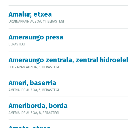
Amalur, etxea
URDINARRAIN AUZOA, 11, BERASTEGI
Ameraungo presa
BERASTEGI
Ameraungo zentrala, zentral hidroele
LEITZARAN AUZOA, 6, BERASTEGI
Ameri, baserria
AMERIALDE AUZOA, 5, BERASTEGI
Ameriborda, borda
AMERIALDE AUZOA, 8, BERASTEGI