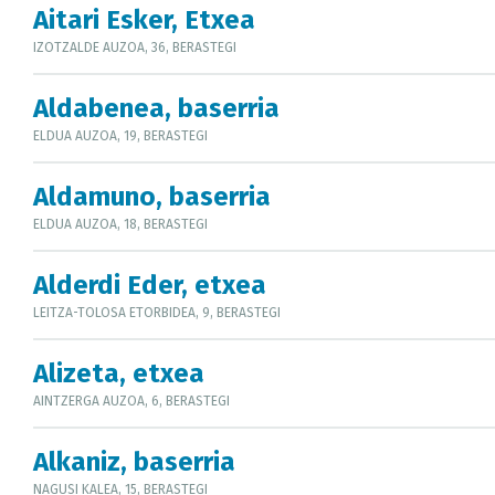
Aitari Esker, Etxea
IZOTZALDE AUZOA, 36, BERASTEGI
Aldabenea, baserria
ELDUA AUZOA, 19, BERASTEGI
Aldamuno, baserria
ELDUA AUZOA, 18, BERASTEGI
Alderdi Eder, etxea
LEITZA-TOLOSA ETORBIDEA, 9, BERASTEGI
Alizeta, etxea
AINTZERGA AUZOA, 6, BERASTEGI
Alkaniz, baserria
NAGUSI KALEA, 15, BERASTEGI