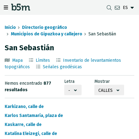
ES
tar Buscador y directorio
tar menú de navegación
Mostrar/ocultar menú de navegación
Inicio
Directorio geográfico
Municipios de Gipuzkoa y callejero
San Sebastián
San Sebastián
DESCARGAS
DISTANCIA ENTRE MUNICIPIOS
VISUALIZADOR DE MAPAS DE GIPUZKOA
GEODESIA
Mapa
Límites
Inventario de levantamientos
CONJUNTOS DE DATOS
G-IRUDIA
MAPAS OFFLINE
RED GNSS EN GIPUZKOA
topográficos
Señales geodésicas
SERVICIOS OGC
MAPAS HD DE GIPUZKOA
SEÑALES GEODÉSICAS
Letra
Mostrar
Hemos encontrado
877
SERVICIOS INSPIRE
DETECCIÓN DE SUBSIDENCIAS
resultados
-
CALLES
API REST
Karkizano, calle de
LÍMITES MUNICIPALES
Karlos Santamaría, plaza de
Kaskarre, calle de
INVENTARIO DE LEVANTAMIENTOS TOPOGRÁFICOS
Katalina Eleizegi, calle de