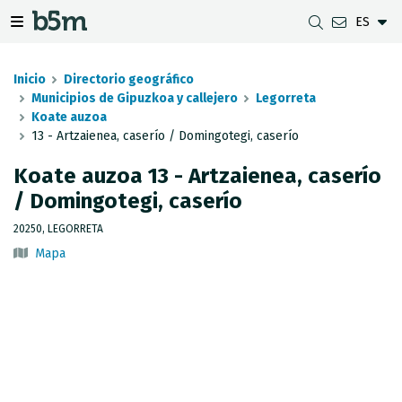
ES
tar Buscador y directorio
tar menú de navegación
Mostrar/ocultar menú de navegación
Inicio
Directorio geográfico
Municipios de Gipuzkoa y callejero
Legorreta
Koate auzoa
13 - Artzaienea, caserío / Domingotegi, caserío
DESCARGAS
DISTANCIA ENTRE MUNICIPIOS
VISUALIZADOR DE MAPAS DE GIPUZKOA
GEODESIA
Koate auzoa 13 - Artzaienea, caserío
CONJUNTOS DE DATOS
G-IRUDIA
MAPAS OFFLINE
RED GNSS EN GIPUZKOA
/ Domingotegi, caserío
SERVICIOS OGC
MAPAS HD DE GIPUZKOA
SEÑALES GEODÉSICAS
20250, LEGORRETA
Mapa
SERVICIOS INSPIRE
DETECCIÓN DE SUBSIDENCIAS
API REST
LÍMITES MUNICIPALES
INVENTARIO DE LEVANTAMIENTOS TOPOGRÁFICOS