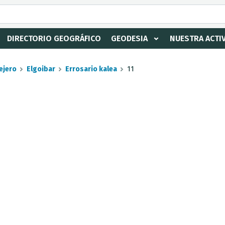
DIRECTORIO GEOGRÁFICO
GEODESIA
NUESTRA ACTI
ejero
Elgoibar
Errosario kalea
11