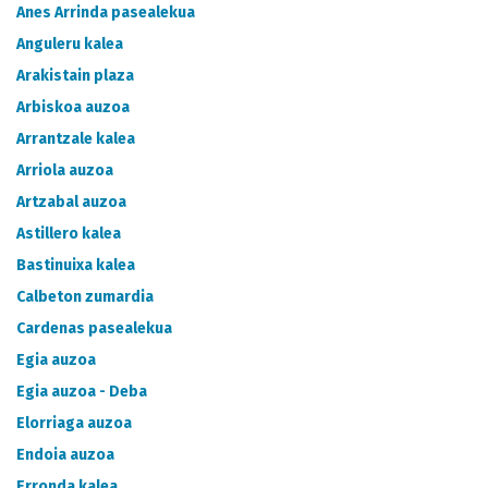
CATÁLOGO DE METADATOS
Anes Arrinda pasealekua
Anguleru kalea
Arakistain plaza
Arbiskoa auzoa
Arrantzale kalea
Arriola auzoa
Artzabal auzoa
Astillero kalea
Bastinuixa kalea
Calbeton zumardia
Cardenas pasealekua
Egia auzoa
Egia auzoa - Deba
Elorriaga auzoa
Endoia auzoa
Erronda kalea