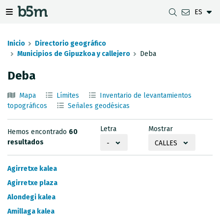
ES
tar Buscador y directorio
tar menú de navegación
Mostrar/ocultar menú de navegación
Inicio
Directorio geográfico
Municipios de Gipuzkoa y callejero
Deba
Deba
DESCARGAS
DISTANCIA ENTRE MUNICIPIOS
VISUALIZADOR DE MAPAS DE GIPUZKOA
GEODESIA
Mapa
Límites
Inventario de levantamientos
CONJUNTOS DE DATOS
G-IRUDIA
MAPAS OFFLINE
RED GNSS EN GIPUZKOA
topográficos
Señales geodésicas
SERVICIOS OGC
MAPAS HD DE GIPUZKOA
SEÑALES GEODÉSICAS
Letra
Mostrar
Hemos encontrado
60
SERVICIOS INSPIRE
DETECCIÓN DE SUBSIDENCIAS
resultados
-
CALLES
API REST
Agirretxe kalea
LÍMITES MUNICIPALES
Agirretxe plaza
Alondegi kalea
INVENTARIO DE LEVANTAMIENTOS TOPOGRÁFICOS
Amillaga kalea