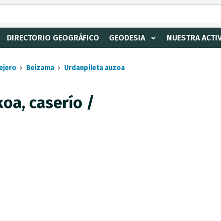
DIRECTORIO GEOGRÁFICO
GEODESIA
NUESTRA ACTI
ejero
Beizama
Urdanpileta auzoa
oa, caserío /