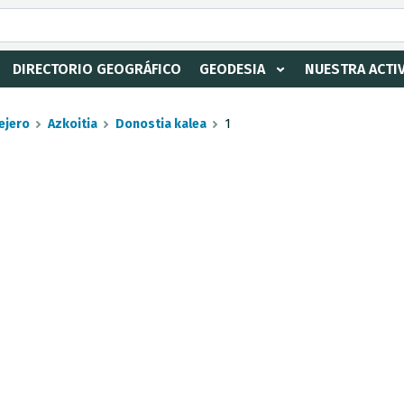
DIRECTORIO GEOGRÁFICO
GEODESIA
NUESTRA ACTI
ejero
Azkoitia
Donostia kalea
1