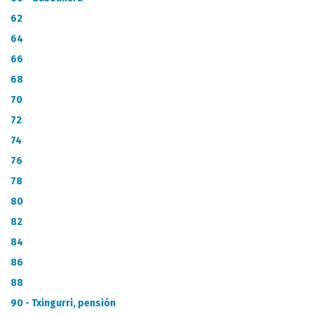
62
64
66
68
70
72
74
76
78
80
82
84
86
88
90 - Txingurri, pensión