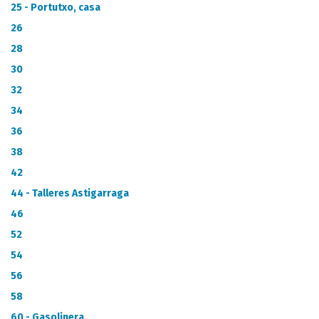
CATÁLOGO DE METADATOS
25 - Portutxo, casa
26
28
30
32
34
36
38
42
44 - Talleres Astigarraga
46
52
54
56
58
60 - Gasolinera