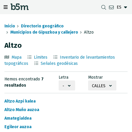
ES
tar Buscador y directorio
tar menú de navegación
Mostrar/ocultar menú de navegación
Inicio
Directorio geográfico
Municipios de Gipuzkoa y callejero
Altzo
Altzo
DESCARGAS
DISTANCIA ENTRE MUNICIPIOS
VISUALIZADOR DE MAPAS DE GIPUZKOA
GEODESIA
Mapa
Límites
Inventario de levantamientos
CONJUNTOS DE DATOS
G-IRUDIA
MAPAS OFFLINE
RED GNSS EN GIPUZKOA
topográficos
Señales geodésicas
SERVICIOS OGC
MAPAS HD DE GIPUZKOA
SEÑALES GEODÉSICAS
Letra
Mostrar
Hemos encontrado
7
SERVICIOS INSPIRE
DETECCIÓN DE SUBSIDENCIAS
resultados
-
CALLES
API REST
Altzo Azpi kalea
LÍMITES MUNICIPALES
Altzo Muño auzoa
Amategialdea
INVENTARIO DE LEVANTAMIENTOS TOPOGRÁFICOS
Egileor auzoa