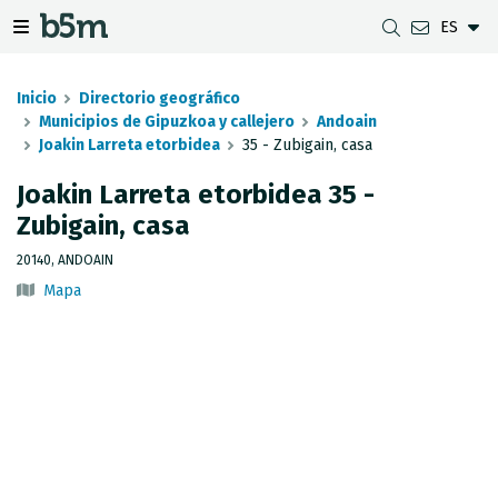
ES
tar Buscador y directorio
tar menú de navegación
Mostrar/ocultar menú de navegación
Inicio
Directorio geográfico
Municipios de Gipuzkoa y callejero
Andoain
Joakin Larreta etorbidea
35 - Zubigain, casa
DESCARGAS
DISTANCIA ENTRE MUNICIPIOS
VISUALIZADOR DE MAPAS DE GIPUZKOA
GEODESIA
Joakin Larreta etorbidea 35 -
Zubigain, casa
CONJUNTOS DE DATOS
G-IRUDIA
MAPAS OFFLINE
RED GNSS EN GIPUZKOA
20140, ANDOAIN
SERVICIOS OGC
MAPAS HD DE GIPUZKOA
SEÑALES GEODÉSICAS
Mapa
SERVICIOS INSPIRE
DETECCIÓN DE SUBSIDENCIAS
API REST
LÍMITES MUNICIPALES
INVENTARIO DE LEVANTAMIENTOS TOPOGRÁFICOS