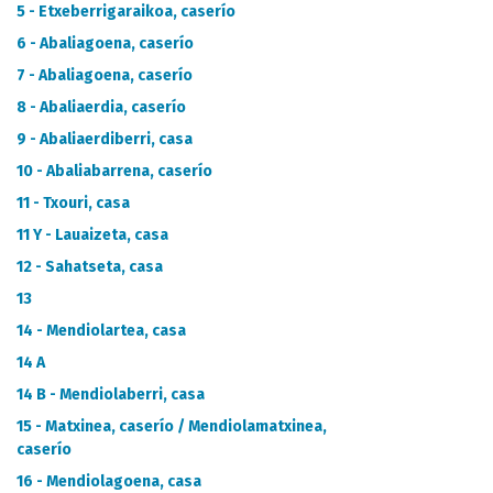
CATÁLOGO DE METADATOS
5 - Etxeberrigaraikoa, caserío
6 - Abaliagoena, caserío
7 - Abaliagoena, caserío
8 - Abaliaerdia, caserío
9 - Abaliaerdiberri, casa
10 - Abaliabarrena, caserío
11 - Txouri, casa
11 Y - Lauaizeta, casa
12 - Sahatseta, casa
13
14 - Mendiolartea, casa
14 A
14 B - Mendiolaberri, casa
15 - Matxinea, caserío / Mendiolamatxinea,
caserío
16 - Mendiolagoena, casa