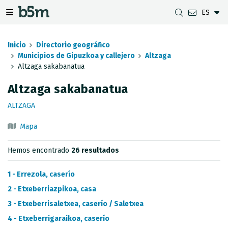
ES
tar Buscador y directorio
tar menú de navegación
Mostrar/ocultar menú de navegación
Inicio
Directorio geográfico
Municipios de Gipuzkoa y callejero
Altzaga
Altzaga sakabanatua
DESCARGAS
DISTANCIA ENTRE MUNICIPIOS
VISUALIZADOR DE MAPAS DE GIPUZKOA
GEODESIA
Altzaga sakabanatua
CONJUNTOS DE DATOS
G-IRUDIA
MAPAS OFFLINE
RED GNSS EN GIPUZKOA
ALTZAGA
SERVICIOS OGC
MAPAS HD DE GIPUZKOA
SEÑALES GEODÉSICAS
Mapa
SERVICIOS INSPIRE
DETECCIÓN DE SUBSIDENCIAS
Hemos encontrado
26 resultados
API REST
1 - Errezola, caserío
LÍMITES MUNICIPALES
2 - Etxeberriazpikoa, casa
3 - Etxeberrisaletxea, caserío / Saletxea
INVENTARIO DE LEVANTAMIENTOS TOPOGRÁFICOS
4 - Etxeberrigaraikoa, caserío