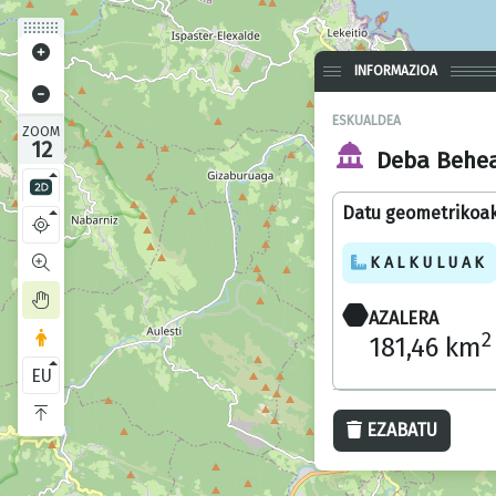
INFORMAZIOA
ESKUALDEA
ZOOM
12
Deba Behe
Datu geometrikoa
KALKULUAK
AZALERA
2
181,46 km
EU
EZABATU