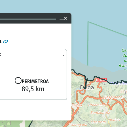
a
k
PERIMETROA
89,5 km