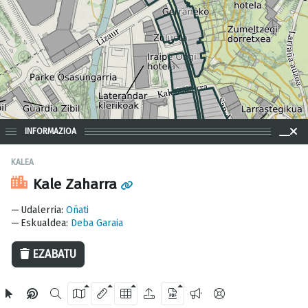
INFORMAZIOA
KALEA
Kale Zaharra
100 m
Udalerria
:
Oñati
Eskualdea
:
Deba Garaia
EZABATU
OpenStreetMap
2024 Gipuzkoako Foru Aldundia