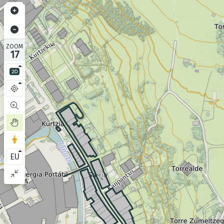
ZOOM
17
EU