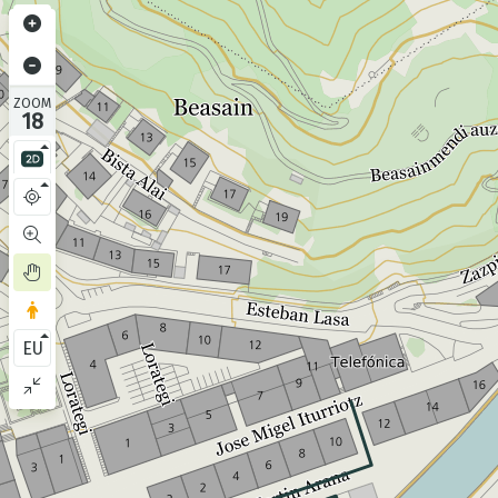
ZOOM
18
EU