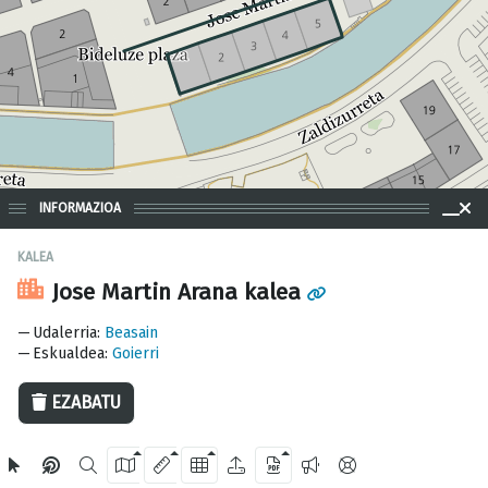
INFORMAZIOA
KALEA
Jose Martin Arana kalea
50 m
Udalerria
:
Beasain
Eskualdea
:
Goierri
EZABATU
OpenStreetMap
2024 Gipuzkoako Foru Aldundia