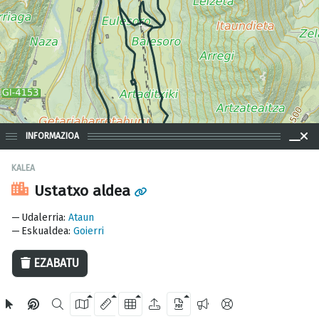
INFORMAZIOA
KALEA
Ustatxo aldea
200 m
Udalerria
:
Ataun
Eskualdea
:
Goierri
EZABATU
OpenStreetMap
2024 Gipuzkoako Foru Aldundia