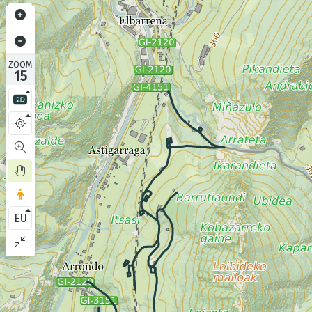
ZOOM
15
EU