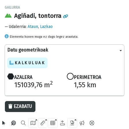
GAILURRA
Agiñadi, tontorra
Udalerria
:
Ataun
,
Lazkao
Elementu honen muga ez dago legez araututa.
Datu geometrikoak
KALKULUAK
AZALERA
PERIMETROA
2
151039,76 m
1,55 km
200 m
EZABATU
OpenStreetMap
2024 Gipuzkoako Foru Aldundia