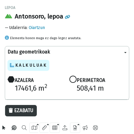
LEPOA
Antonsoro, lepoa
Udalerria
:
Oiartzun
Elementu honen muga ez dago legez araututa.
Datu geometrikoak
KALKULUAK
AZALERA
PERIMETROA
2
17461,6 m
508,41 m
100 m
EZABATU
OpenStreetMap
2024 Gipuzkoako Foru Aldundia