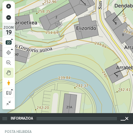
ZOOM
19
EU
INFORMAZIOA
POSTA HELBIDEA