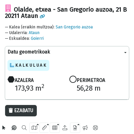
Olalde, etxea - San Gregorio auzoa, 21 B
20211 Ataun
Kalea (eraikin multzoa)
:
San Gregorio auzoa
Udalerria
:
Ataun
Eskualdea
:
Goierri
Datu geometrikoak
KALKULUAK
AZALERA
PERIMETROA
2
173,93 m
56,28 m
20 m
EZABATU
OpenStreetMap
2024 Gipuzkoako Foru Aldundia