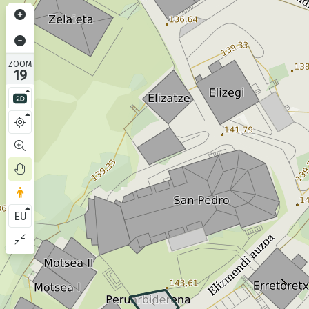
ZOOM
19
EU