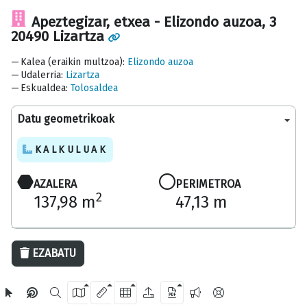
Apeztegizar, etxea - Elizondo auzoa, 3
20490 Lizartza
Kalea (eraikin multzoa)
:
Elizondo auzoa
Udalerria
:
Lizartza
Eskualdea
:
Tolosaldea
Datu geometrikoak
KALKULUAK
AZALERA
PERIMETROA
2
137,98 m
47,13 m
20 m
EZABATU
OpenStreetMap
2024 Gipuzkoako Foru Aldundia