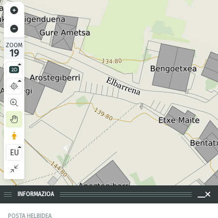
ZOOM
19
EU
INFORMAZIOA
POSTA HELBIDEA