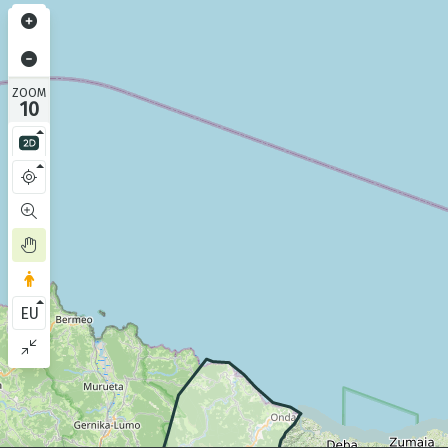
ZOOM
10
EU