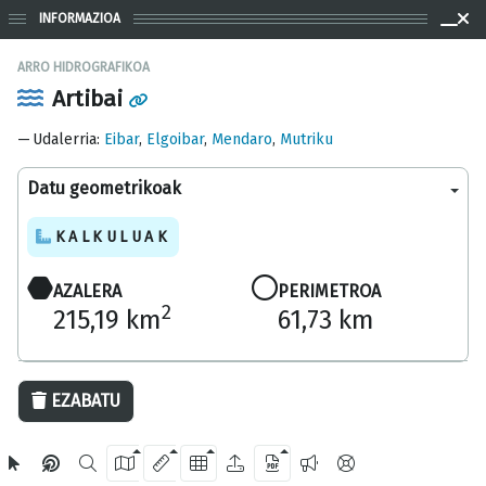
INFORMAZIOA
ARRO HIDROGRAFIKOA
Artibai
Udalerria
:
Eibar
,
Elgoibar
,
Mendaro
,
Mutriku
Datu geometrikoak
KALKULUAK
AZALERA
PERIMETROA
2
215,19 km
61,73 km
10 km
EZABATU
OpenStreetMap
2024 Gipuzkoako Foru Aldundia